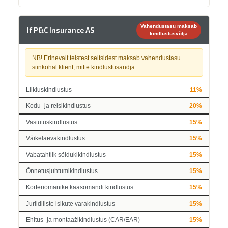
Vahendustasu maksab
If P&C Insurance AS
kindlustusvõtja
NB! Erinevalt teistest seltsidest maksab vahendustasu
siinkohal klient, mitte kindlustusandja.
Liikluskindlustus
11%
Kodu- ja reisikindlustus
20%
Vastutuskindlustus
15%
Väikelaevakindlustus
15%
Vabatahtlik sõidukikindlustus
15%
Õnnetusjuhtumikindlustus
15%
Korteriomanike kaasomandi kindlustus
15%
Juriidiliste isikute varakindlustus
15%
Ehitus- ja montaažikindlustus (CAR/EAR)
15%