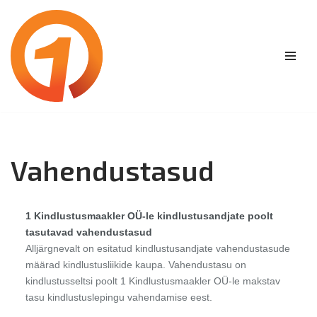
Skip
to
content
Vahendustasud
1 Kindlustusmaakler OÜ-le kindlustusandjate poolt
tasutavad vahendustasud
Alljärgnevalt on esitatud kindlustusandjate vahendustasude
määrad kindlustusliikide kaupa. Vahendustasu on
kindlustusseltsi poolt 1 Kindlustusmaakler OÜ-le makstav
tasu kindlustuslepingu vahendamise eest.