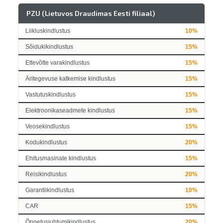
PZU (Lietuvos Draudimas Eesti filiaal)
Liikluskindlustus
10%
Sõidukikindlustus
15%
Ettevõtte varakindlustus
15%
Äritegevuse katkemise kindlustus
15%
Vastutuskindlustus
15%
Elektroonikaseadmete kindlustus
15%
Veosekindlustus
15%
Kodukindlustus
20%
Ehitusmasinate kindlustus
15%
Reisikindlustus
20%
Garantiikindlustus
10%
CAR
15%
Õnnetusjuhtumikindlustus
20%