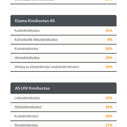
Elama Kindlustus AS
Kaskokindlustus
15%
Kohustuslik liikluskindlustus
9%
Kodukindlustus
20%
Veosekindlustus
15%
Vedaja ja ekspedeerija vastutuskindlustus
15%
AS LHV Kindlustus
Liikluskindlustus
10%
Sõidukikindlustus
15%
Kodukindlustus
20%
Reisikindlustus
17%