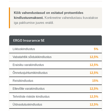
Kõik vahendustasud on esitatud protsentides
kindlustusmaksest.
Konkreetne vahendustasu kuvatakse
iga pakkumise juures eraldi.
ERGO Insurance SE
Liikluskindlustus
5%
Vabatahtlik sõidukikindlustus
12,5%
Eraisiku varakindlustus
12,5%
Õnnetusjuhtumikindlustus
12,5%
Reisikindlustus
15%
Ettevõtte varakindlustus
12,5%
Tehniliste riskide kindlustus
12,5%
Üldvastutuskindlustus
12,5%